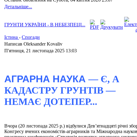
Детальніше...
ГРУНТИ УКРАЇНИ - В НЕБЕЗПЕЦІ...
Істина
-
Спогади
Написав Oleksander Kovaliv
П'ятниця, 21 листопада 2025 13:03
АГРАРНА НАУКА
—
Є, А
КАДАСТРУ ГРУНТІВ —
НЕМАЄ ДОТЕПЕР...
Вчора (20 листопада 2025 р.) відбулися Дев’ятнадцяті річні збо
Конгресу вчених економістів-аграрників та Міжнародна науко
практична конференція «Стратегія розвитку аграрного сектору