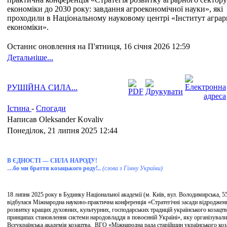
економіки до 2030 року: завдання агроекономічної науки», які
проходили в Національному науковому центрі «Інститут аграр
економіки».
Останнє оновлення на П'ятниця, 16 січня 2026 12:59
Детальніше...
РУШІЙНА СИЛА...
Істина
-
Спогади
Написав Oleksander Kovaliv
Понеділок, 21 липня 2025 12:44
В ЄДНОСТІ — СИЛА НАРОДУ!
…бо ми браття козацького роду!..
(слова з Гімну України)
18 липня 2025 року в Будинку Національної академії (м. Київ, вул. Володимирська, 5
відбулася Міжнародна науково-практична конференція «Стратегічні засади відроджен
розвитку кращих духовних, культурних, господарських традицій українського козацтв
принципах становлення системи народовладдя в повоєнній Україні», яку організували
Всеукраїнська академія козацтва, ВГО «Міжнародна рада старійшин українського коз