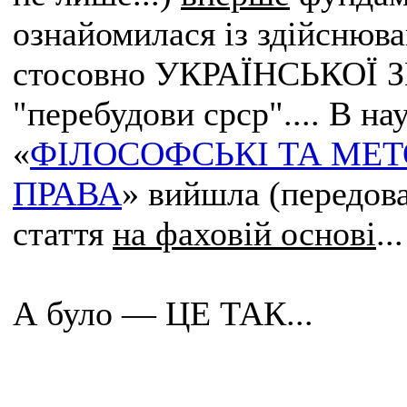
ознайомилася із здійсню
стосовно УКРАЇНСЬКОЇ З
"перебудови срср".... В н
«
ФІЛОСОФСЬКІ ТА МЕ
ПРАВА
» вийшла (передов
стаття
на фаховій основі
...
А було — ЦЕ ТАК...