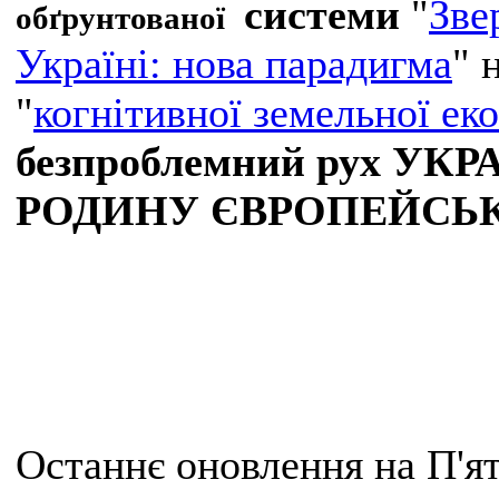
системи
"
Зве
обґрунтованої
Україні: нова парадигма
" 
"
когнітивної земельної ек
безпроблемний рух У
РОДИНУ ЄВРОПЕЙСЬК
Останнє оновлення на П'ят