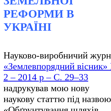
ЗЕМЕЛЬНОЇ
РЕФОРМИ В
УКРАЇНІ
Науково-виробничий журн
«Землевпорядний вісник»
2 – 2014 р – С. 29–33
надрукував мою нову
наукову статтю під назвою
«Обґрунтування шляхів