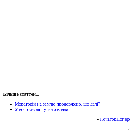
Більше статтей...
Мораторій на землю продовжено, що далі?
У кого земля - у того влада
«
Початок
Попер