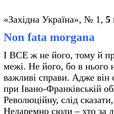
«Західна Україна», № 1,
5 
Non fata morgana
І ВСЕ ж не його, тому й п
межі. Не його, бо в нього 
важливі справи. Адже він
при Івано-Франківській об
Революційну, слід сказати
Недаремно сюди – хто за д