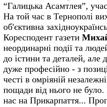
“Галицька Асамтлея”, учас
На той час в Тернополі ви
об'єктивна західноукраїнсь
Коресподент газети
Михай
неординарні події та люде
до істини та деталей, але д
дуже професійно - з позиц
честі в омріяній незалежні
пощади від нього не було.
нас на Прикарпаття... Про