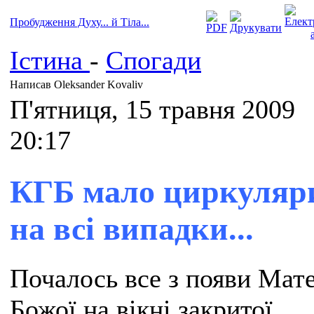
Пробудження Духу... й Тіла...
Істина
-
Спогади
Написав Oleksander Kovaliv
П'ятниця, 15 травня 2009
20:17
КГБ мало циркуляр
на всі випадки...
Почалось все з появи Мате
Божої на вікні закритої