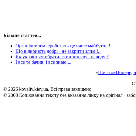
Більше статтей...
Органічне землеробство - це наше майбутнє !
Що відкриють добрі - не закрити злим !..
Як українцям обрати істинних слуг народу ?
І все те бачив, і все знаю,...
«
Початок
Попередн
Ст
© 2026 kovaliv.kiev.ua. Всі права захищено.
© 2008 Копіювання тексту без вказання лінку на орігінал - заб