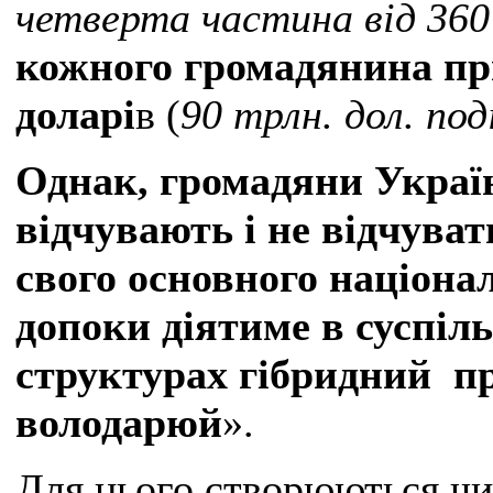
четверта частина від 360 
кожного громадянина при
доларі
в (
90 трлн. дол. под
Однак, громадяни Україн
відчувають і не відчуват
свого основного націонал
допоки діятиме в суспіль
структурах гібридний п
володарюй
».
Для цього створюються чис