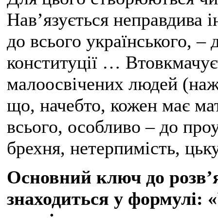
Нав’язується неправдива ін
до всього українського, – 
конституції … Втовкмачує
малоосвічених людей (нажа
що, начебто, кожен має ма
всього, особливо – до пр
брехня, нетерпимість, цькув
Основний ключ до розв’я
знаходиться у формулі: «