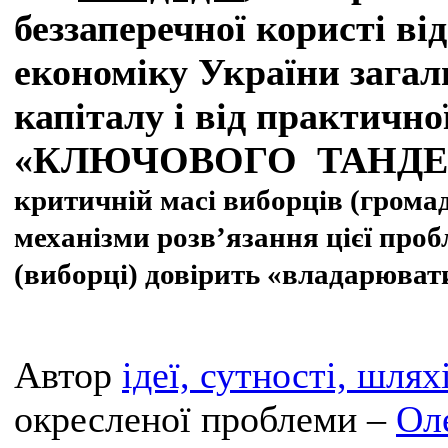
беззаперечної користі ві
економіку України загал
капіталу і від практичної
«КЛЮЧОВОГО ТАНДЕ
критичній масі виборців (громад
механізми розв’язання цієї проб
(виборці) довірить «владарювати»
Автор
ідеї, сутності, шлях
окресленої проблеми –
Ол