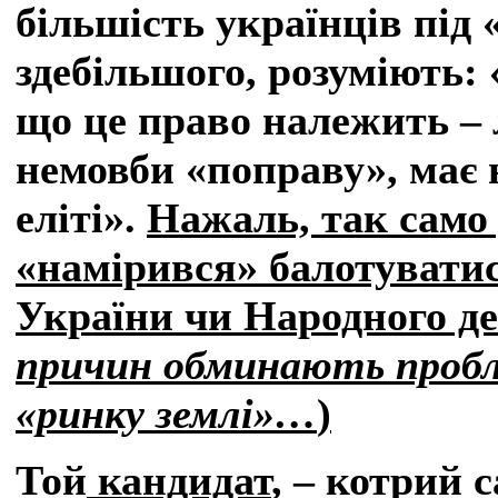
більшість українців під 
здебільшого, розуміють: 
що це право належить – 
немовби «поправу», має
еліті».
Нажаль, так само 
«намірився» балотуватис
України чи Народного д
причин обминають пробл
«ринку землі»…
)
Той
кандидат
, – котрий 