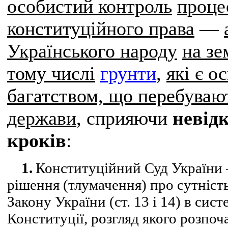
особистий контроль
проце
конституційного права
—
Українського народу
на зе
тому числі
грунти
,
які є 
багатством, що перебуваю
держави
, сприяючи
невідк
кроків
:
1.
Конституційний Суд України
рішення (тлумачення) про сутніс
Закону України (ст. 13 і 14) в сис
Конституції, розгляд якого розпоч