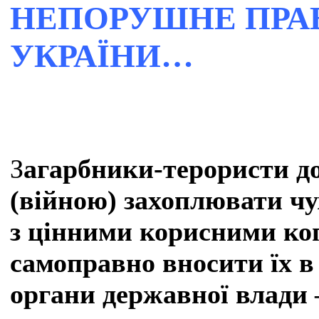
НЕПОРУШНЕ ПРАВ
УКРАЇНИ…
З
агарбники-терористи д
(війною) захоплювати чуж
з цінними корисними коп
самоправно вносити їх в
органи державної влад