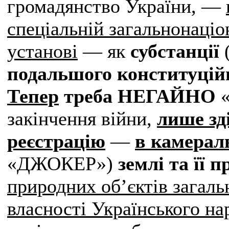
громадянство України, ―
спеціальній загальнонаціо
установі
― як
субстанції
подальшого конституцій
Тепер
треба
НЕГАЙНО
«
закінчення війни,
лише
зд
реєстрацію
—
в камерал
«ДЖОКЕР»)
землі та її 
природних об’єктів загаль
власності Українського на