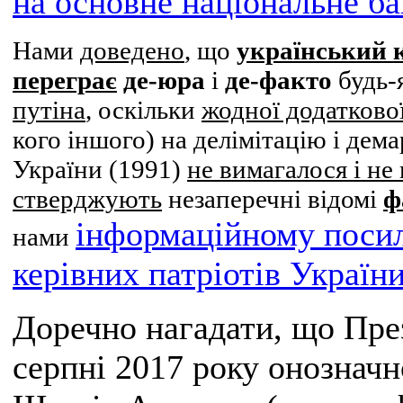
на основне національне ба
Нами
доведено
, що
український 
переграє
де-юра
і
де-факто
будь-я
путіна
, оскільки
жодної додаткової
кого іншого) на делімітацію і де
України (1991)
не вимагалося і не
стверджують
незаперечні відомі
ф
інформаційному посил
нами
керівних патріотів Україн
Доречно нагадати, що Пр
серпні 2017 року онознач