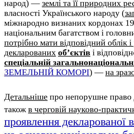
народ) ―
землі та її природних ре
власності Українського народу (
за
міжнародно визнаних кордонах 19
національним багатством і головни
потрібно мати відповідний облік і
декларованих
об’єктів
і відповід
спеціальній загальнонаціональн
ЗЕМЕЛЬНІЙ КОМОРІ
) ―
на зраз
Детальніше
про непорушне право д
також
в черговій науково-практичн
проявлення декларованої в