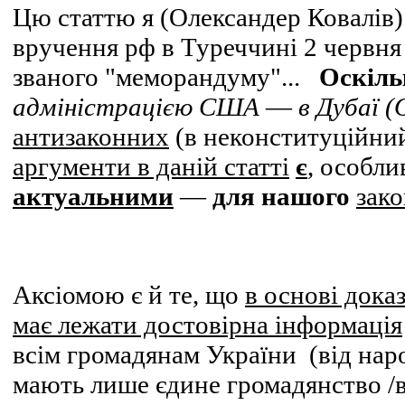
Цю статтю я (Олександер Ковалів)
вручення рф в Туреччині 2 червн
званого "меморандуму"...
Оскіль
адміністрацією США
―
в Дубаї (
антизаконних
(в неконституційни
аргументи в даній статті
є
, особли
актуальними
―
для нашого
зак
Аксіомою є й те, що
в основі дока
має лежати достовірна інформація
всім громадянам України (
від на
мають лише єдине громадянство /в