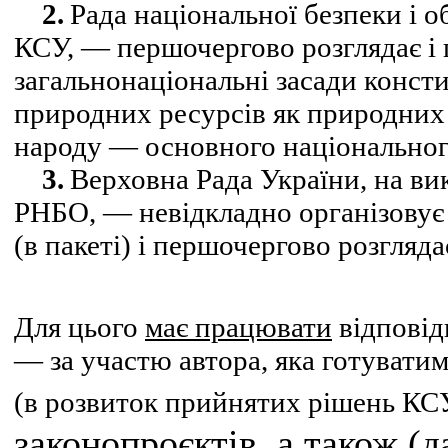
2.
Рада національної безпеки і 
КСУ, — першочергово розглядає і
загальнонаціональні засади консти
природних ресурсів як природних 
народу — основного національного
3.
Верховна Рада України, на ви
РНБО, — невідкладно організовує 
(в пакеті) і першочергово розгляда
Для цього
має працювати
відпові
— за участю автора, яка готувати
(в розвиток прийнятих рішень КС
законопроєктів
, а також (