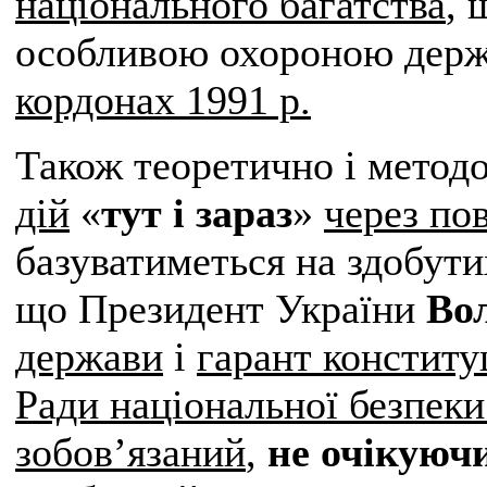
національного багатства
, 
особливою охороною дер
кордонах 1991 р.
Також теоретично і метод
дій
«
тут і зараз
»
через по
базуватиметься на здобут
що Президент України
Во
держави
і
гарант конститу
Ради національної безпеки
зобов’язаний
,
не очікуюч